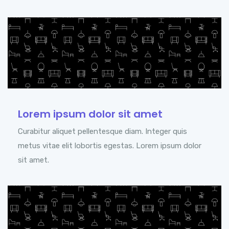
Lorem ipsum dolor sit amet
Curabitur aliquet pellentesque diam. Integer quis
metus vitae elit lobortis egestas. Lorem ipsum dolor
sit amet.