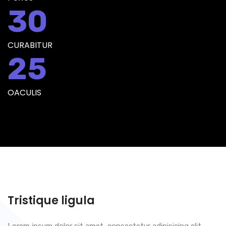
30
CURABITUR
25
OACULIS
Tristique ligula
Lorem ipsum dolor sit amet, consectetur adipisicing elit.